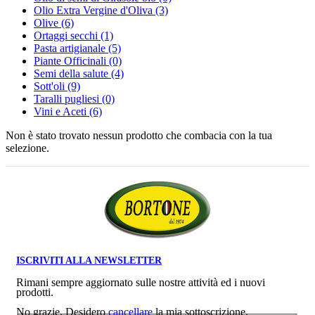
Olio Extra Vergine d'Oliva
(3)
Olive
(6)
Ortaggi secchi
(1)
Pasta artigianale
(5)
Piante Officinali
(0)
Semi della salute
(4)
Sott'oli
(9)
Taralli pugliesi
(0)
Vini e Aceti
(6)
non è stato trovato nessun prodotto che combacia con la tua
selezione.
ISCRIVITI ALLA NEWSLETTER
Rimani sempre aggiornato sulle nostre attività ed i nuovi
prodotti.
No grazie. Desidero
cancellare
la mia sottoscrizione.