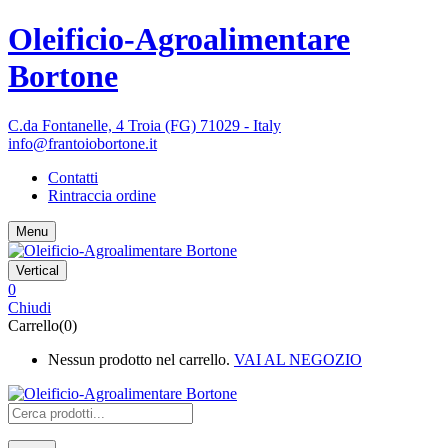
Oleificio-Agroalimentare
Bortone
C.da Fontanelle, 4 Troia (FG) 71029 - Italy
info@frantoiobortone.it
Contatti
Rintraccia ordine
Menu
Vertical
0
Chiudi
Carrello(0)
Nessun prodotto nel carrello.
VAI AL NEGOZIO