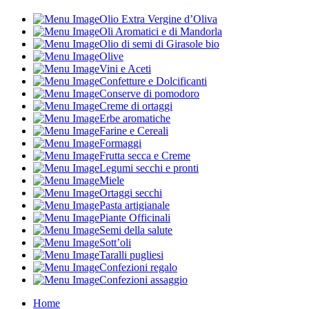
Olio Extra Vergine d’Oliva
Oli Aromatici e di Mandorla
Olio di semi di Girasole bio
Olive
Vini e Aceti
Confetture e Dolcificanti
Conserve di pomodoro
Creme di ortaggi
Erbe aromatiche
Farine e Cereali
Formaggi
Frutta secca e Creme
Legumi secchi e pronti
Miele
Ortaggi secchi
Pasta artigianale
Piante Officinali
Semi della salute
Sott’oli
Taralli pugliesi
Confezioni regalo
Confezioni assaggio
Home