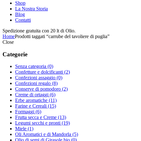
Shop
La Nostra Storia
Blog
Contatti
Spedizione gratuita con 20 lt di Olio.
Home
Prodotti taggati “carrube del tavoliere di puglia”
Close
Categorie
Senza categoria
(0)
Confetture e dolcificanti
(2)
Confezioni assaggio
(0)
Confezioni regalo
(8)
Conserve di pomodoro
(2)
Creme di ortaggi
(6)
Erbe aromatiche
(11)
Farine e Cereali
(15)
Formaggi
(6)
Frutta secca e Creme
(13)
Legumi secchi e pronti
(19)
Miele
(1)
Oli Aromatici e di Mandorla
(5)
Olio di semi di Girasole bio
(0)