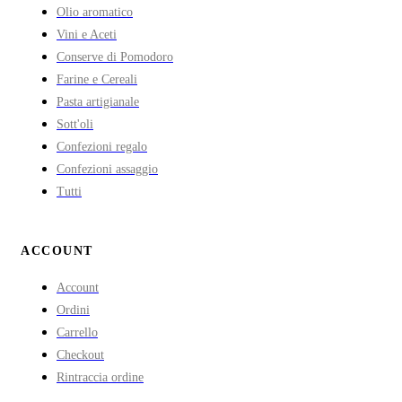
Olio aromatico
Vini e Aceti
Conserve di Pomodoro
Farine e Cereali
Pasta artigianale
Sott'oli
Confezioni regalo
Confezioni assaggio
Tutti
ACCOUNT
Account
Ordini
Carrello
Checkout
Rintraccia ordine