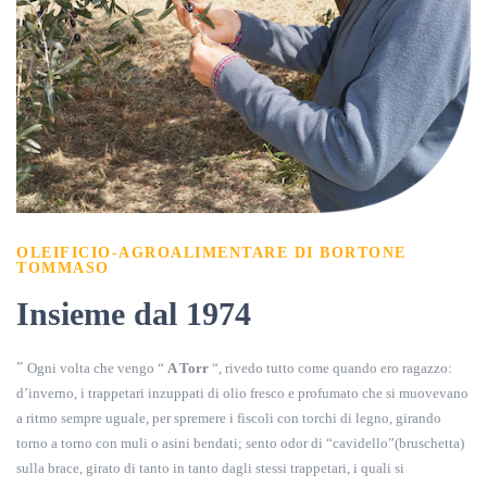
OLEIFICIO-AGROALIMENTARE DI BORTONE
TOMMASO​
Insieme dal 1974
”
Ogni volta che vengo “
A Torr
“, rivedo tutto come quando ero ragazzo:
d’inverno, i trappetari inzuppati di olio fresco e profumato che si muovevano
a ritmo sempre uguale, per spremere i fiscoli con torchi di legno, girando
torno a torno con muli o asini bendati; sento odor di “cavidello”(bruschetta)
sulla brace, girato di tanto in tanto dagli stessi trappetari, i quali si