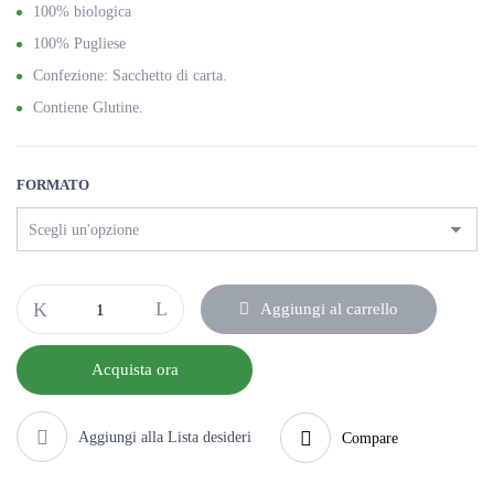
da
100% biologica
3,50 €
100% Pugliese
a
Confezione: Sacchetto di carta.
6,00 €
Contiene Glutine.
FORMATO
Zuppa
Aggiungi al carrello
mista
di
Acquista ora
Legumi
Bio
quantità
Aggiungi alla Lista desideri
Compare